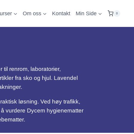
urser
Om oss
Kontakt
Min Side
0
til renrom, laboratorier,
kler fra sko og hjul. Lavendel
pakninger.
raktisk løsning. Ved høy trafikk,
også å vurdere Dycem hygienematter
lebematter.