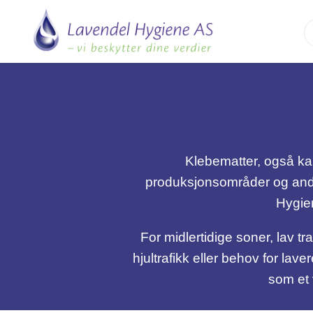
Skip
to
content
Klebematter, også kalt
produksjonsområder og andre
Hygien
For midlertidige soner, lav t
hjultrafikk eller behov for lav
som et 