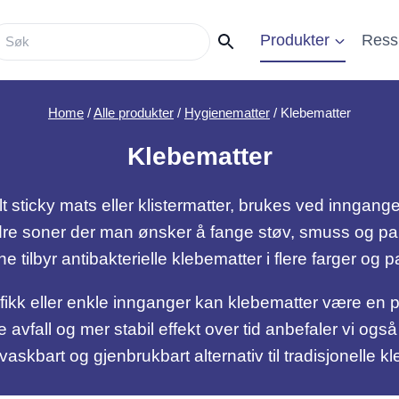
Produkter
Ress
Home
/
Alle produkter
/
Hygienematter
/
Klebematter
Klebematter
 sticky mats eller klistermatter, brukes ved innganger 
 soner der man ønsker å fange støv, smuss og parti
e tilbyr antibakterielle klebematter i flere farger og 
rafikk eller enkle innganger kan klebematter være en p
ere avfall og mer stabil effekt over tid anbefaler vi 
vaskbart og gjenbrukbart alternativ til tradisjonelle k