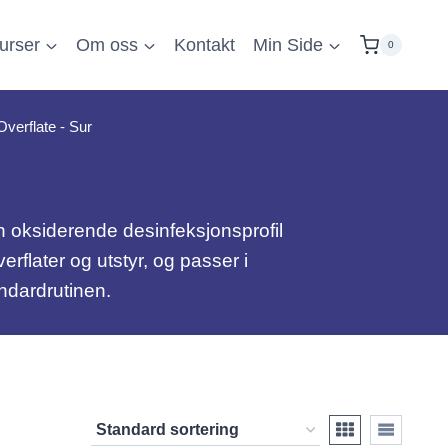
urser
Om oss
Kontakt
Min Side
0
Overflate - Sur
n oksiderende desinfeksjonsprofil
rflater og utstyr, og passer i
ndardrutinen.