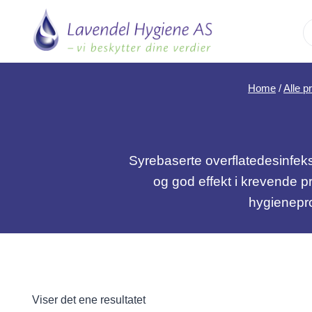
Skip
to
content
Home
/
Alle p
Syrebaserte overflatedesinfeks
og god effekt i krevende p
hygienepro
Viser det ene resultatet