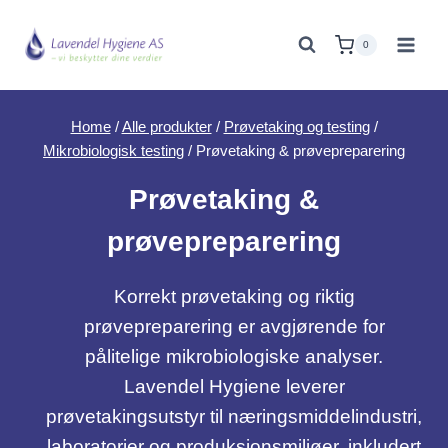
Skip
to
0
content
Home
/
Alle produkter
/
Prøvetaking og testing
/
Mikrobiologisk testing
/
Prøvetaking & prøvepreparering
Prøvetaking &
prøvepreparering
Korrekt prøvetaking og riktig
prøvepreparering er avgjørende for
pålitelige mikrobiologiske analyser.
Lavendel Hygiene leverer
prøvetakingsutstyr til næringsmiddelindustri,
laboratorier og produksjonsmiljøer, inkludert