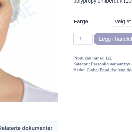
polypropylenfiberduk (1
Farge
GFH
Legg i handle
Blue
Clip
Produktnummer:
121
Cap,
Kategori:
Personlig verneutstyr
Double
Merke:
Global Food Hygiene Nor
Elastic
10G
antall
Relaterte dokumenter