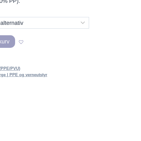
00% PP).
kurv
 (PPE/PVU)
ge | PPE og verneutstyr