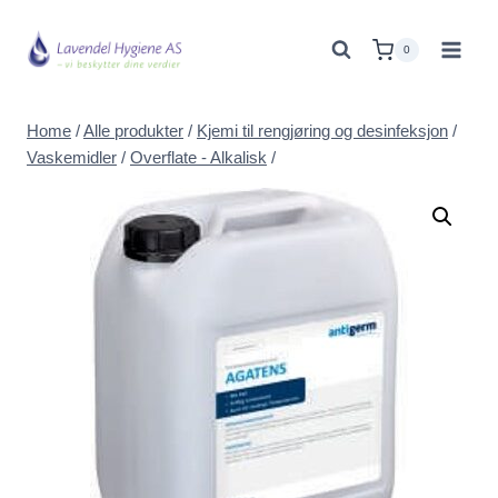
Skip
to
0
content
Home
/
Alle produkter
/
Kjemi til rengjøring og desinfeksjon
/
Vaskemidler
/
Overflate - Alkalisk
/