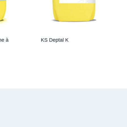
ne à
KS Deptal K