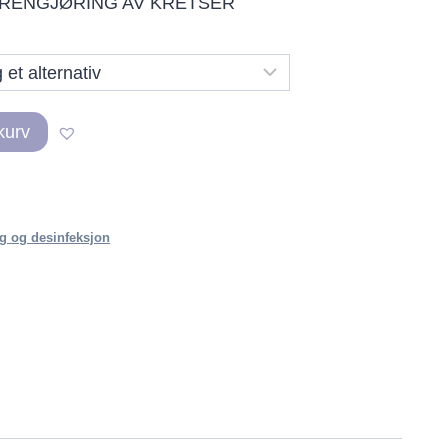
 RENGJØRING AV KRETSER
kurv
ng og desinfeksjon