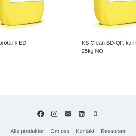
protank ED
KS Clean BD-QF, kan
25kg NO
Alle produkter
Om oss
Kontakt
Ressurser