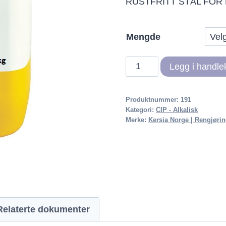
RUSTFRITT STÅL FOR
Mengde
KS
Legg i handle
CLEAN
B-
Produktnummer:
191
62
Kategori:
CIP - Alkalisk
antall
Merke:
Kersia Norge | Rengjøri
Relaterte dokumenter