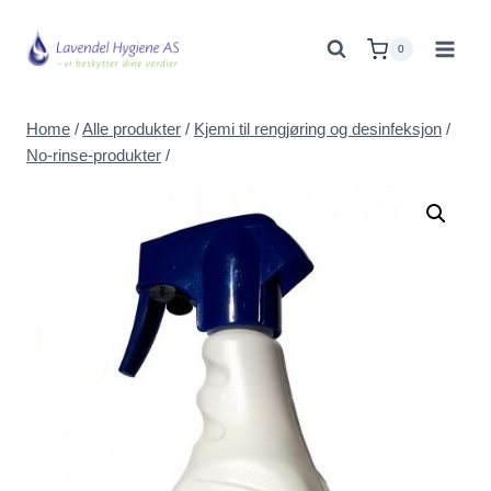
Skip
to
0
content
Home
/
Alle produkter
/
Kjemi til rengjøring og desinfeksjon
/
No-rinse-produkter
/