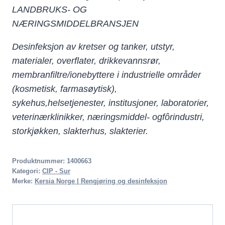
LANDBRUKS- OG
NÆRINGSMIDDELBRANSJEN
Desinfeksjon av kretser og tanker, utstyr,
materialer, overflater, drikkevannsrør,
membranfiltre/ionebyttere i industrielle områder
(kosmetisk, farmasøytisk),
sykehus,
helsetjenester, institusjoner, laboratorier,
veterinærklinikker, næringsmiddel- og
fôrindustri,
storkjøkken, slakterhus, slakterier.
Produktnummer:
1400663
Kategori:
CIP - Sur
Merke:
Kersia Norge | Rengjøring og desinfeksjon