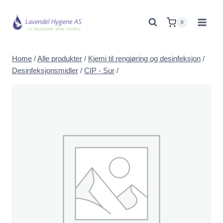
Skip
to
0
content
Home
/
Alle produkter
/
Kjemi til rengjøring og desinfeksjon
/
Desinfeksjonsmidler
/
CIP - Sur
/