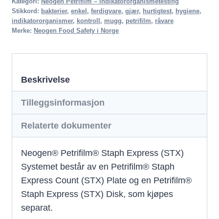
Kategori:
Neogen Petrifilm – indikatororganismetesting
Confirmation
Stikkord:
bakterier
,
enkel
,
ferdigvare
,
gjær
,
hurtigtest
,
hygiene
,
indikatororganismer
,
kontroll
,
mugg
,
petrifilm
,
råvare
Disk
Merke:
Neogen Food Safety i Norge
antall
Beskrivelse
Tilleggsinformasjon
Relaterte dokumenter
Neogen® Petrifilm® Staph Express (STX)
Systemet består av en Petrifilm® Staph
Express Count (STX) Plate og en Petrifilm®
Staph Express (STX) Disk, som kjøpes
separat.