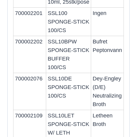
10ml, 25stk/pose
700002201
SSL100
Ingen
SPONGE-STICK
100/CS
700002202
SSL10BPW
Bufret
SPONGE-STICK
Peptonvann
BUFFER
100/CS
700002076
SSL10DE
Dey-Engley
SPONGE-STICK
(D/E)
100/CS
Neutralizing
Broth
700002109
SSL10LET
Letheen
SPONGE-STICK
Broth
W/ LETH