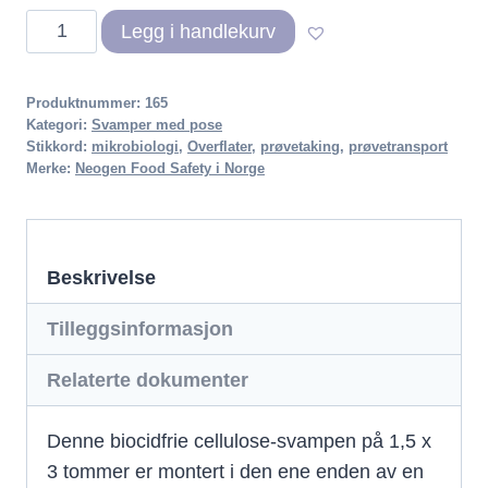
Neogen
Legg i handlekurv
Sponge
Sticks
Produktnummer:
165
antall
Kategori:
Svamper med pose
Stikkord:
mikrobiologi
,
Overflater
,
prøvetaking
,
prøvetransport
Merke:
Neogen Food Safety i Norge
Beskrivelse
Tilleggsinformasjon
Relaterte dokumenter
Denne biocidfrie cellulose-svampen på 1,5 x
3 tommer er montert i den ene enden av en