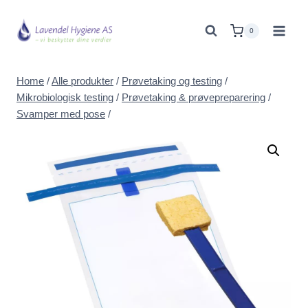
Skip
to
0
content
Home
/
Alle produkter
/
Prøvetaking og testing
/
Mikrobiologisk testing
/
Prøvetaking & prøvepreparering
/
Svamper med pose
/