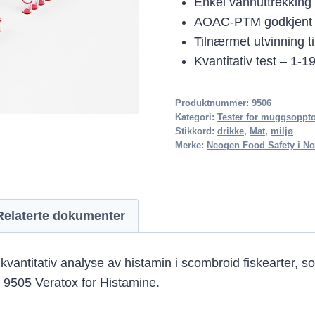
Enkel vannuttrekking
AOAC-PTM godkjent
Tilnærmet utvinning ti
Kvantitativ test – 1-
Produktnummer:
9506
Kategori:
Tester for muggsoppto
Stikkord:
drikke
,
Mat
,
miljø
Merke:
Neogen Food Safety i No
Relaterte dokumenter
vantitativ analyse av histamin i scombroid fiskearter, so
 9505 Veratox for Histamine.