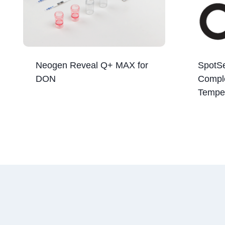
Neogen Reveal Q+ MAX for
SpotS
DON
Comple
Temper