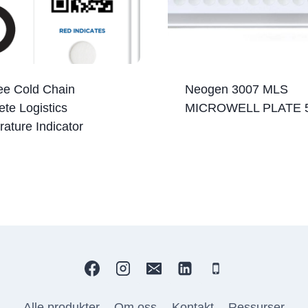
ee Cold Chain
Neogen 3007 MLS
te Logistics
MICROWELL PLATE 
ature Indicator
Alle produkter
Om oss
Kontakt
Ressurser