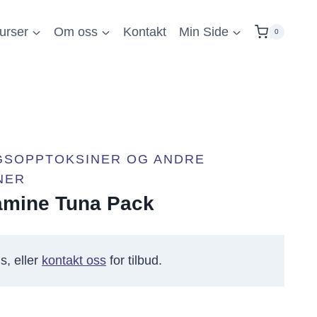
urser
Om oss
Kontakt
Min Side
0
GSOPPTOKSINER OG ANDRE
NER
tamine Tuna Pack
s, eller
kontakt oss
for tilbud.