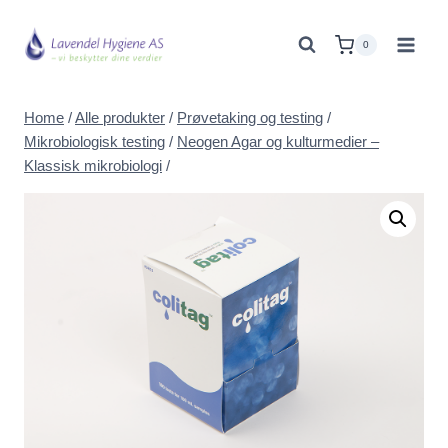
Skip
to
0
content
Home
/
Alle produkter
/
Prøvetaking og testing
/
Mikrobiologisk testing
/
Neogen Agar og kulturmedier –
Klassisk mikrobiologi
/