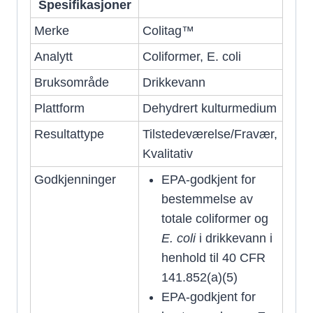
Spesifikasjoner
Merke
Colitag™
Analytt
Coliformer, E. coli
Bruksområde
Drikkevann
Plattform
Dehydrert kulturmedium
Resultattype
Tilstedeværelse/Fravær,
Kvalitativ
Godkjenninger
EPA-godkjent for
bestemmelse av
totale coliformer og
E. coli
i drikkevann i
henhold til 40 CFR
141.852(a)(5)
EPA-godkjent for